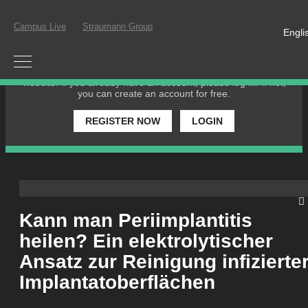
Campus Live
Straumann Group
Engli
PLEASE LOGIN OR REGISTER
In order to participate in a live webinar or watch an on-
demand webinar, you must be registered as a member of this
website. If you already have an account, please log in. If not,
you can create an account for free.
REGISTER NOW
LOGIN
Kann man Periimplantitis
heilen? Ein elektrolytischer
Ansatz zur Reinigung infizierte
Implantatoberflächen