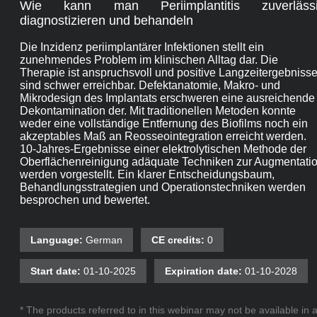
Wie kann man Periimplantitis zuverläss
diagnostizieren und behandeln
Die Inzidenz periimplantärer Infektionen stellt ein
zunehmendes Problem im klinischen Alltag dar. Die
Therapie ist anspruchsvoll und positive Langzeitergebniss
sind schwer erreichbar. Defektanatomie, Makro- und
Mikrodesign des Implantats erschweren eine ausreichende
Dekontamination der. Mit traditionellen Metoden konnte
weder eine vollständige Entfernung des Biofilms noch ein
akzeptables Maß an Reosseointegration erreicht werden.
10-Jahres-Ergebnisse einer elektrolytischen Methode der
Oberflächenreinigung adäquate Techniken zur Augmentati
werden vorgestellt. Ein klarer Entscheidungsbaum,
Behandlungsstrategien und Operationstechniken werden
besprochen und bewertet.
Language:
German
CE credits:
0
Start date:
01-10-2025
Expiration date:
01-10-2028
* The products referred to in this webinar may not be available in a