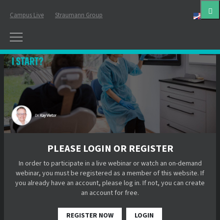
Campus Live
Straumann Group
Eng
PLEASE LOGIN OR REGISTER
In order to participate in a live webinar or watch an on-demand
webinar, you must be registered as a member of this website. If
you already have an account, please log in. If not, you can create
an account for free.
REGISTER NOW
LOGIN