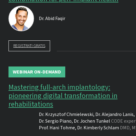
Dr.
Abid Faqir
REGISTRATI GRATIS
WEBINAR ON-DEMAND
Mastering full-arch implantology:
pioneering digital transformation in
rehabilitations
Dr.
Krzysztof Chmielewski
,
Dr.
Alejandro Lanis
,
Dr.
Sergio Piano
,
Dr.
Jochen Tunkel
CODE exper
Prof.
Hani Tohme
,
Dr.
Kimberly Schlam
DMD, M