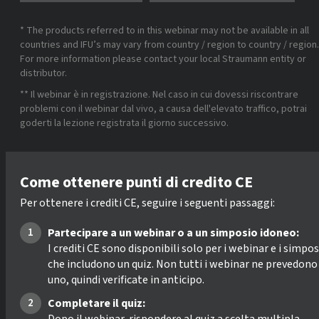
* The products referred to in this webinar may not be available in all
countries and IFU’s may vary from country / region to country / region.
For more information please contact your local Straumann entity or
distributor.
** Il webinar è in registrazione. Nel caso in cui dovessi riscontrare
problemi con il webinar dal vivo, a causa dell'elevato traffico, potrai
goderti la lezione registrata il giorno successivo.
Come ottenere punti di credito CE
Per ottenere i crediti CE, seguire i seguenti passaggi:
Partecipare a un webinar o a un simposio idoneo:
I crediti CE sono disponibili solo per i webinar e i simpos
che includono un quiz. Non tutti i webinar ne prevedono
uno, quindi verificate in anticipo.
Completare il quiz: