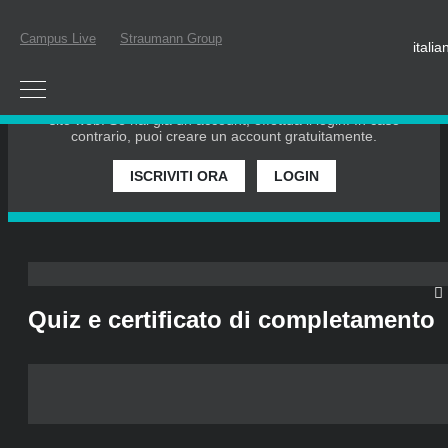
Campus Live
Straumann Group
italia
EFFETTUA IL LOGIN O REGISTRATI
Per partecipare a un webinar dal vivo o guardare un webinar
on-demand, devi essere registrato come membro di questo
sito web. Se hai già un account, effettua il login. In caso
contrario, puoi creare un account gratuitamente.
ISCRIVITI ORA
LOGIN
Quiz e certificato di completamento