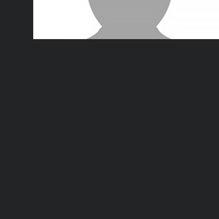
Dr. Sherman Smock
says:
August 3, 2022 at 5:32 am
Reply
Great presentation