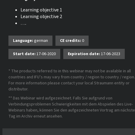
Learning objective 1
Learning objective 2
….
Language:
german
CE credits:
0
Start date:
17-06-2020
Expiration date:
17-06-2023
* The products referred to in this webinar may not be available in all
countries and IFU’s may vary from country / region to country / region.
For more information please contact your local Straumann entity or
distributor.
** Das Webinar wird aufgezeichnet. Falls Sie aufgrund von
Verbindungsproblemen Schwierigkeiten mit dem Abspielen des Live-
Webinars haben, können Sie den aufgezeichneten Vortrag am nächst
Tag im Archiv erneut ansehen.