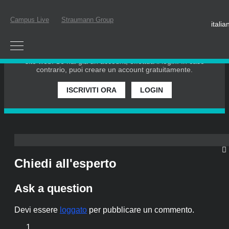
Campus Live
Straumann Group
italia
EFFETTUA IL LOGIN O REGISTRATI
Per partecipare a un webinar dal vivo o guardare un webinar
on-demand, devi essere registrato come membro di questo
sito web. Se hai già un account, effettua il login. In caso
contrario, puoi creare un account gratuitamente.
ISCRIVITI ORA
LOGIN
Chiedi all'esperto
Ask a question
Devi essere
loggato
per pubblicare un commento.