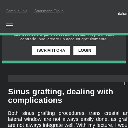
Campus Live
Straumann Group
italia
EFFETTUA IL LOGIN O REGISTRATI
Per partecipare a un webinar dal vivo o guardare un webinar
on-demand, devi essere registrato come membro di questo
sito web. Se hai già un account, effettua il login. In caso
contrario, puoi creare un account gratuitamente.
ISCRIVITI ORA
LOGIN
Sinus grafting, dealing with
complications
Both sinus grafting procedures, trans crestal a
lateral window are not always easily done, as graf
are not always integrate well. With my lecture, I wou