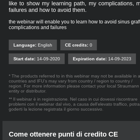
like to show my learning path, my complications, 
failures and how to avoid them.
the webinar will enable you to learn how to avoid sinus graf
complications and failures
Language:
English
CE credits:
0
Start date:
14-09-2020
Expiration date:
14-09-2023
* The products referred to in this webinar may not be available in a
countries and IFU’s may vary from country / region to country /
region. For more information please contact your local Straumann
entity or distributor.
** Il webinar è in registrazione. Nel caso in cui dovessi riscontrare
problemi con il webinar dal vivo, a causa dell'elevato traffico, potra
goderti la lezione registrata il giorno successivo.
Come ottenere punti di credito CE