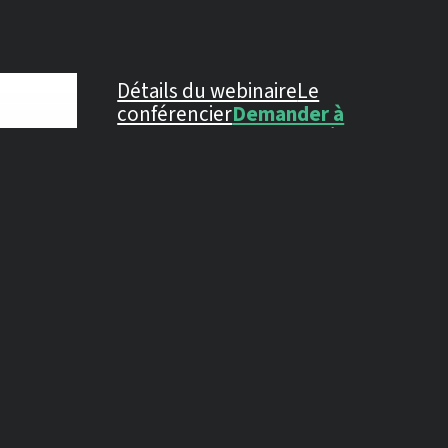
Détails du webinaire
Le
conférencier
Demander à
l'expert
Certificat d'achèvement
AUTRES FUSEAUX
HORAIRES
ACROSS THE GLOBE
Los Angeles, USA
jeu.., nov.. 7, 09:
Mexico City, Mexico
jeu.., nov.. 7, 11:
New York, USA
jeu.., nov.. 7, 12:
London, UK
jeu.., nov.. 7, 17:
Berlin, Germany
jeu.., nov.. 7, 18: