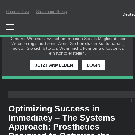
Campus Live
Straumann Group
Deuts
BITTE EINLOGGEN ODER
REGISTRIEREN
Um an einem Live-Webinar teilzunehmen oder ein On-
Demand-Webinar anzusehen, müssen Sie als Mitglied dieser
Website registriert sein. Wenn Sie bereits ein Konto haben,
melden Sie sich bitte an. Wenn nicht, können Sie kostenlos
ein Konto erstellen.
JETZT ANMELDEN
LOGIN
Optimizing Success in
Immediacy – The Systems
Approach: Prosthetics