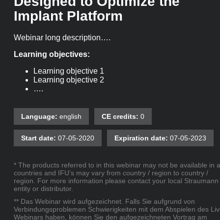
Designed to Optimize the
Implant Platform
Webinar long description….
Learning objectives:
Learning objective 1
Learning objective 2
….
Language:
english
CE credits:
0
Start date:
07-05-2020
Expiration date:
07-05-2023
* The products referred to in this webinar may not be available in a
countries and IFU’s may vary from country / region to country /
region. For more information please contact your local Straumann
entity or distributor.
** Das Webinar wird aufgezeichnet. Falls Sie aufgrund von
Verbindungsproblemen Schwierigkeiten mit dem Abspielen des Liv
Webinars haben, können Sie den aufgezeichneten Vortrag am