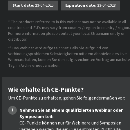
Start date:
23-04-2025
Expiration date:
23-04-2028
* The products referred to in this webinar may not be available in all
countries and IFU’s may vary from country / region to country / region.
For more information please contact your local Straumann entity or
distributor.
** Das Webinar wird aufgezeichnet. Falls Sie aufgrund von
Verbindungsproblemen Schwierigkeiten mit dem Abspielen des Live-
Webinars haben, können Sie den aufgezeichneten Vortrag am nächst
Tag im Archiv erneut ansehen.
Wie erhalte ich CE-Punkte?
Um CE-Punkte zu erhalten, gehen Sie folgendermaßen vor:
Nehmen Sie an einem qualifizierten Webinar oder
Symposium teil:
CE-Punkte können nur für Webinare und Symposien
vergeben werden, die ein Quiz enthalten. Nicht alle