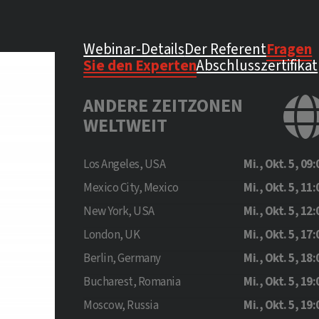
Webinar-Details
Der Referent
Fragen
Sie den Experten
Abschlusszertifikat
ANDERE ZEITZONEN
WELTWEIT
Los Angeles, USA
Mi., Okt. 5, 09:
Mexico City, Mexico
Mi., Okt. 5, 11:
New York, USA
Mi., Okt. 5, 12:
London, UK
Mi., Okt. 5, 17:
Berlin, Germany
Mi., Okt. 5, 18:
Bucharest, Romania
Mi., Okt. 5, 19:
Moscow, Russia
Mi., Okt. 5, 19: