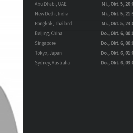
Abu Dhabi, UAE
Mi., Okt. 5, 20:
New Delhi, India
Mi., Okt. 5, 21:
Bangkok, Thailand
Mi., Okt. 5, 23:
Beijing, China
Do., Okt. 6, 00:
Singapore
Do., Okt. 6, 00:
Tokyo, Japan
Do., Okt. 6, 01:
Sydney, Australia
Do., Okt. 6, 03: