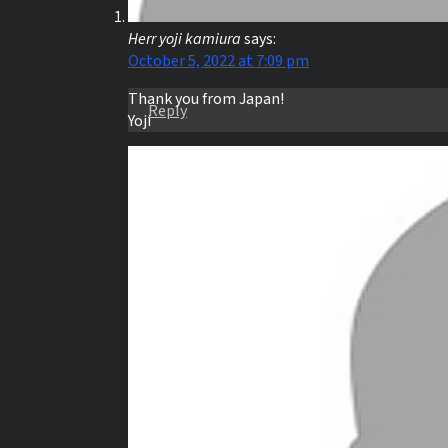
Herr yoji kamiura
says:
October 5, 2022 at 7:09 pm
Thank you from Japan!
Reply
Yoji