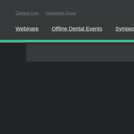
Um an einem Liv
Campus Live
Straumann Group
dieser Website reg
Webinare
Offline Dental Events
Sympos
Quiz und Abschlusszertifikat