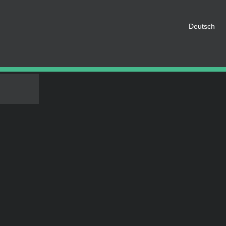
EREN
n, müssen Sie als Mitglied
h bitte an. Wenn nicht, können
Deutsch
IN SOZIALEN NETZWERKEN TEILEN