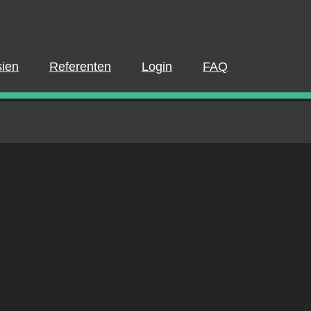
BITTE EINLOGGEN ODER REGISTRI
e-Webinar teilzunehmen oder ein On-Demand-Webinar anzusehe
istriert sein. Wenn Sie bereits ein Konto haben, melden Sie sic
Sie kostenlos ein Konto erstellen.
ien
Referenten
Login
FAQ
JETZT ANMELDEN
LOGIN