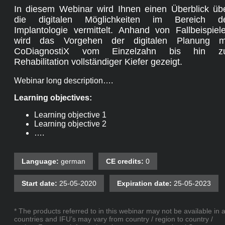
In diesem Webinar wird Ihnen einen Überblick üb
die digitalen Möglichkeiten im Bereich d
Implantologie vermittelt. Anhand von Fallbeispiel
wird das Vorgehen der digitalen Planung m
CoDiagnostiX vom Einzelzahn bis hin z
Rehabilitation vollständiger Kiefer gezeigt.
Webinar long description….
Learning objectives:
Learning objective 1
Learning objective 2
….
Language:
german
CE credits:
0
Start date:
25-05-2020
Expiration date:
25-05-2023
* The products referred to in this webinar may not be available in a
countries and IFU’s may vary from country / region to country /