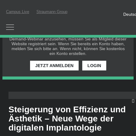
Campus Live
Straumann Group
Deuts
BITTE EINLOGGEN ODER
REGISTRIEREN
Um an einem Live-Webinar teilzunehmen oder ein On-
Demand-Webinar anzusehen, müssen Sie als Mitglied dieser
Website registriert sein. Wenn Sie bereits ein Konto haben,
melden Sie sich bitte an. Wenn nicht, können Sie kostenlos
ein Konto erstellen.
JETZT ANMELDEN
LOGIN
Steigerung von Effizienz und
Ästhetik – Neue Wege der
digitalen Implantologie