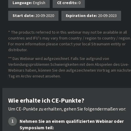
Language:
English
CE credits:
0
Start date:
20-09-2020
Expiration date:
20-09-2023
* The products referred to in this webinar may not be available in all
countries and IFU’s may vary from country / region to country / region.
For more information please contact your local Straumann entity or
distributor.
** Das Webinar wird aufgezeichnet. Falls Sie aufgrund von
Verbindungsproblemen Schwierigkeiten mit dem Abspielen des Live-
Webinars haben, können Sie den aufgezeichneten Vortrag am nächst
Tag im Archiv erneut ansehen.
Wie erhalte ich CE-Punkte?
Um CE-Punkte zu erhalten, gehen Sie folgendermaßen vor:
Nehmen Sie an einem qualifizierten Webinar oder
Symposium teil: