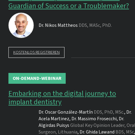
Guardian of Success or a Troublemaker?
Dr.
Nikos Mattheos
DDS, MASc, PhD.
KOSTENLOS REGISTRIEREN
ON-DEMAND-WEBINAR
Embarking on the digital journey to
implant dentistry
Dr.
Oscar González-Martín
DDS, PhD, MSc.
,
Dr.
Acela Martinez
,
Dr.
Massimo Frosecchi
,
Dr.
Algirdas Puisys
Global Key Opinion Leader, Ora
Surgeon, Lithuania
,
Dr.
Ghida Lawand
BDS, MSc