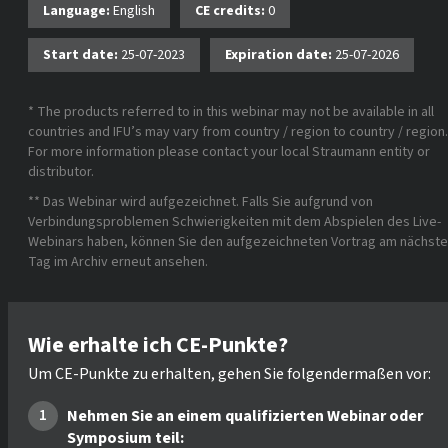
Language:
English
CE credits:
0
Start date:
25-07-2023
Expiration date:
25-07-2026
* The products referred to in this webinar may not be available in all
countries and IFU’s may vary from country / region to country / region.
For more information please contact your local Straumann entity or
distributor.
** Das Webinar wird aufgezeichnet. Falls Sie aufgrund von
Verbindungsproblemen Schwierigkeiten mit dem Abspielen des Live-
Webinars haben, können Sie den aufgezeichneten Vortrag am nächst
Tag im Archiv erneut ansehen.
Wie erhalte ich CE-Punkte?
Um CE-Punkte zu erhalten, gehen Sie folgendermaßen vor:
Nehmen Sie an einem qualifizierten Webinar oder
Symposium teil: