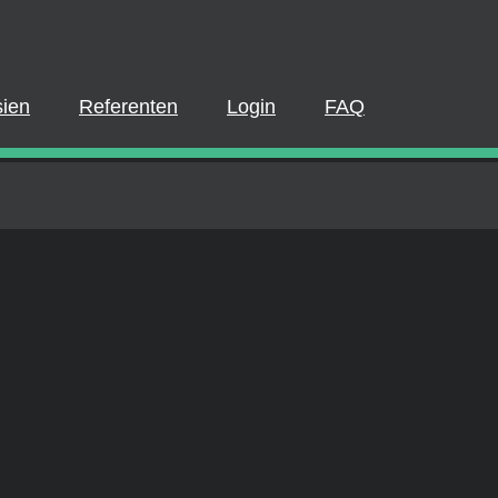
BITTE EINLOGGEN ODER REGISTRI
e-Webinar teilzunehmen oder ein On-Demand-Webinar anzusehe
istriert sein. Wenn Sie bereits ein Konto haben, melden Sie sic
Sie kostenlos ein Konto erstellen.
ien
Referenten
Login
FAQ
JETZT ANMELDEN
LOGIN