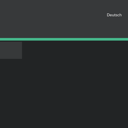
EREN
n, müssen Sie als Mitglied
h bitte an. Wenn nicht, können
Deutsch
IN SOZIALEN NETZWERKEN TEILEN