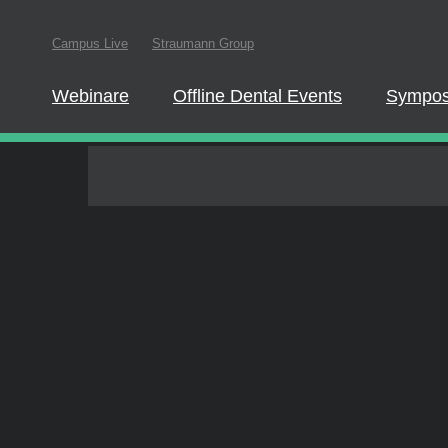
Um an einem Liv
Campus Live
Straumann Group
dieser Website reg
Webinare
Offline Dental Events
Sympos
Quiz und Abschlusszertifikat