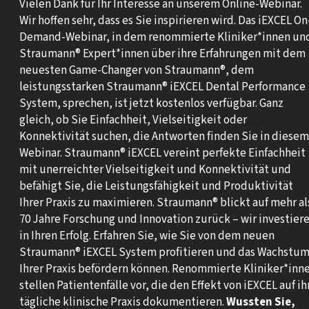
Vielen Dank für Ihr Interesse an unserem Online-Webinar.
Wir hoffen sehr, dass es Sie inspirieren wird. Das iEXCEL On
Demand-Webinar, in dem renommierte Kliniker*innen un
Straumann® Expert*innen über ihre Erfahrungen mit dem
neuesten Game-Changer von Straumann®, dem
leistungsstarken Straumann® iEXCEL Dental Performance
System, sprechen, ist jetzt kostenlos verfügbar. Ganz
gleich, ob Sie Einfachheit, Vielseitigkeit oder
Konnektivität suchen, die Antworten finden Sie in diesem
Webinar. Straumann® iEXCEL vereint perfekte Einfachheit
mit unerreichter Vielseitigkeit und Konnektivität und
befähigt Sie, die Leistungsfähigkeit und Produktivität
Ihrer Praxis zu maximieren. Straumann® blickt auf mehr al
70 Jahre Forschung und Innovation zurück – wir investier
in Ihren Erfolg. Erfahren Sie, wie Sie von dem neuen
Straumann® iEXCEL System profitieren und das Wachstu
Ihrer Praxis befördern können. Renommierte Kliniker*inn
stellen Patientenfälle vor, die den Effekt von iEXCEL auf ih
tägliche klinische Praxis dokumentieren.
Wussten Sie,