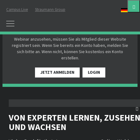
Campus Live
Straumann Group
Deut
BITTE EINLOGGEN ODER REGISTRIEREN
Um an einem Live-Webinar teilzunehmen oder ein On-Demand-
Webinar anzusehen, müssen Sie als Mitglied dieser Website
registriert sein. Wenn Sie bereits ein Konto haben, melden Sie
sich bitte an. Wenn nicht, können Sie kostenlos ein Konto
erstellen.
JETZT ANMELDEN
LOGIN
VON EXPERTEN LERNEN, ZUSEHE
UND WACHSEN